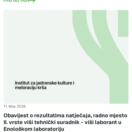
Find out more
11. May 2026.
Obavijest o rezultatima natječaja, radno mjesto
II. vrste viši tehnički suradnik - viši laborant u
Enološkom laboratoriju