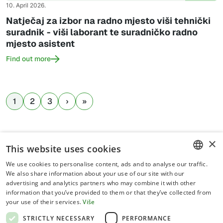
10. April 2026.
Natječaj za izbor na radno mjesto viši tehnički
suradnik - viši laborant te suradničko radno
mjesto asistent
Find out more
1
2
3
×
This website uses cookies
We use cookies to personalise content, ads and to analyse our traffic.
CROATIAN
We also share information about your use of our site with our
advertising and analytics partners who may combine it with other
ENGLISH
information that you’ve provided to them or that they’ve collected from
your use of their services.
Više
Terms of use
STRICTLY NECESSARY
PERFORMANCE