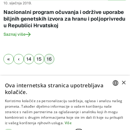
10. siječnja 2019.
Nacionalni program očuvanja i održive uporabe
biljnih genetskih izvora za hranu i poljoprivredu
u Republici Hrvatskoj
Saznaj više
14
15
16
×
Ova internetska stranica upotrebljava
kolačiće.
CROATIAN
Koristimo kolačiće za personalizaciju sadržaja, oglasa i analizu našeg
prometa. Također dijelimo informacije o vašem korištenju naše
ENGLISH
stranice s našim partnerima za oglašavanje i analitiku koji ih mogu
kombinirati s drugim informacijama koje ste im dali ili koje su prikupili
Uvjeti korištenja
iz vašeg korištenja njihovih usluga.
Više