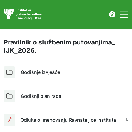
Dokumenti
Skip to main content
Pravilnik o službenim putovanjima_
IJK_2026.
Godišnje izvješće
Godišnji plan rada
Odluka o imenovanju Ravnateljice Instituta