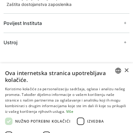
Zaštita dostojanstva zaposlenika
Povijest Instituta
Ravnatelji Instituta
Ustroj
Prijašnji djelatnici
Arhivske fotografije
Uprava
Znanstveno vijeće
Zavodi
×
Ova internetska stranica upotrebljava
kolačiće.
Zavod za biljne znanosti
Zavod za primijenjene znanosti
CROATIAN
Koristimo kolačiće za personalizaciju sadržaja, oglasa i analizu našeg
Zavod za šumarstvo
prometa. Također dijelimo informacije o vašem korištenju naše
ENGLISH
Zajedničke jedinice za znanstvenu potporu
stranice s našim partnerima za oglašavanje i analitiku koji ih mogu
Stručne službe
kombinirati s drugim informacijama koje ste im dali ili koje su prikupili
Uvjeti korištenja
iz vašeg korištenja njihovih usluga.
Više
Politika privatnosti
NUŽNO POTREBNI KOLAČIĆI
IZVEDBA
Kolačići