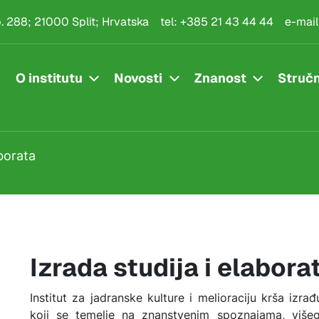
rata
.p. 288; 21000 Split; Hrvatska
tel:
+385 21 43 44 44
e-mail
O institutu
Novosti
Znanost
Stručn
aborata
Izrada studija i elabora
Institut za jadranske kulture i melioraciju krša izrađu
koji se temelje na znanstvenim spoznajama, više