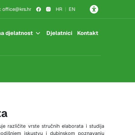
:
office@krs.hr
HR
EN
a djelatnost
Djelatnici
Kontakt
ta
je različite vrste stručnih elaborata i studija
godišnjem iskustvu i dubinskom poznavanju