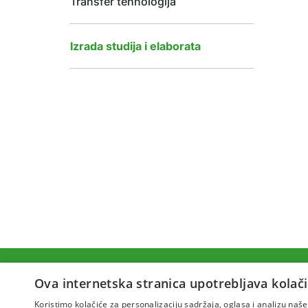
Transfer tehnologija
Laboratorij za prehrambenu tehnologiju
i analitiku maslinova ulja
Laboratorij za tlo i ishranu bilja
Izrada studija i elaborata
Ova internetska stranica upotrebljava kolači
Koristimo kolačiće za personalizaciju sadržaja, oglasa i analizu na