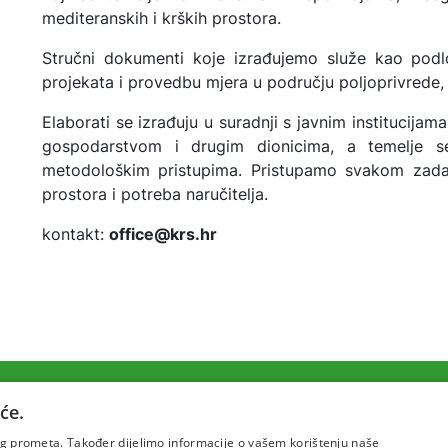
mediteranskih i krških prostora.
Stručni dokumenti koje izrađujemo služe kao podlo
projekata i provedbu mjera u području poljoprivrede, 
Elaborati se izrađuju u suradnji s javnim institucija
gospodarstvom i drugim dionicima, a temelje 
metodološkim pristupima. Pristupamo svakom zadat
prostora i potreba naručitelja.
kontakt:
office@krs.hr
će.
Uvjeti korištenja
Politika pr
šeg prometa. Također dijelimo informacije o vašem korištenju naše