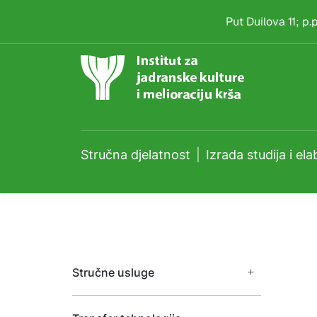
Izrada studija i elabo
Skip to main content
Put Duilova 11; p
Stručna djelatnost
Izrada studija i el
Stručne usluge
Enološki laboratorij