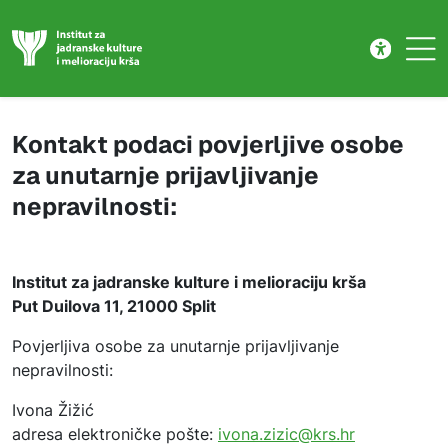
Unutarnje prijavljivanje nepravilno
Skip to main content
Kontakt podaci povjerljive osobe
za unutarnje prijavljivanje
nepravilnosti:
Institut za jadranske kulture i melioraciju krša
Put Duilova 11, 21000 Split
Povjerljiva osobe za unutarnje prijavljivanje
nepravilnosti:
Ivona Žižić
adresa elektroničke pošte:
ivona.zizic@krs.hr