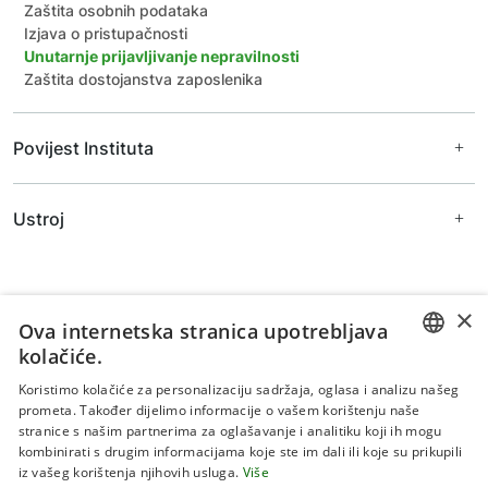
Zaštita osobnih podataka
Izjava o pristupačnosti
Unutarnje prijavljivanje nepravilnosti
Zaštita dostojanstva zaposlenika
Povijest Instituta
Ravnatelji Instituta
Ustroj
Prijašnji djelatnici
Arhivske fotografije
Uprava
Znanstveno vijeće
Zavodi
×
Ova internetska stranica upotrebljava
kolačiće.
Zavod za biljne znanosti
Zavod za primijenjene znanosti
CROATIAN
Koristimo kolačiće za personalizaciju sadržaja, oglasa i analizu našeg
Zavod za šumarstvo
prometa. Također dijelimo informacije o vašem korištenju naše
ENGLISH
Zajedničke jedinice za znanstvenu potporu
stranice s našim partnerima za oglašavanje i analitiku koji ih mogu
Stručne službe
kombinirati s drugim informacijama koje ste im dali ili koje su prikupili
Uvjeti korištenja
iz vašeg korištenja njihovih usluga.
Više