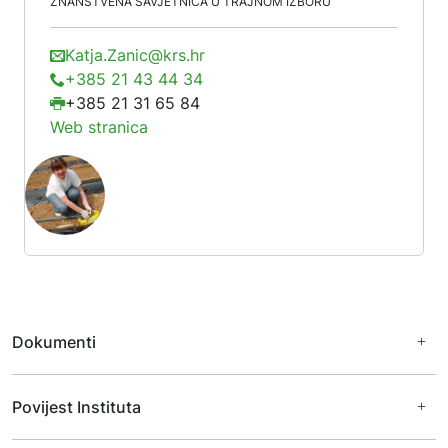
ZNANSTVENA SAVJETNICA U TRAJNOM IZBORU
Katja.Zanic@krs.hr
+385 21 43 44 34
+385 21 31 65 84
Web stranica
Dokumenti
Financijski dokumenti
Povijest Instituta
Javna nabava
Katalog informacija
Zaštita osobnih podataka