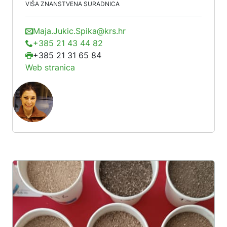
VIŠA ZNANSTVENA SURADNICA
Maja.Jukic.Spika@krs.hr
+385 21 43 44 82
+385 21 31 65 84
Web stranica