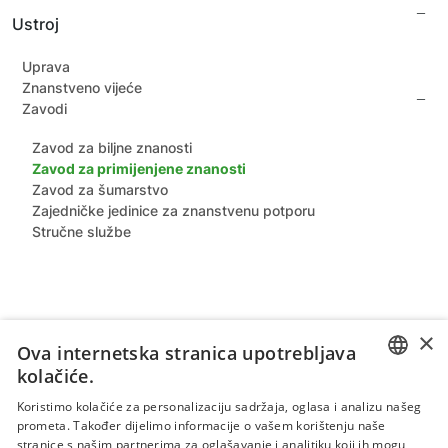
Ravnatelji Instituta
Izjava o pristupačnosti
Ustroj
Prijašnji djelatnici
Unutarnje prijavljivanje nepravilnosti
Arhivske fotografije
Zaštita dostojanstva zaposlenika
Uprava
Znanstveno vijeće
Zavodi
Zavod za biljne znanosti
Zavod za primijenjene znanosti
Zavod za šumarstvo
Zajedničke jedinice za znanstvenu potporu
Stručne službe
×
Ova internetska stranica upotrebljava
kolačiće.
CROATIAN
Koristimo kolačiće za personalizaciju sadržaja, oglasa i analizu našeg
prometa. Također dijelimo informacije o vašem korištenju naše
ENGLISH
stranice s našim partnerima za oglašavanje i analitiku koji ih mogu