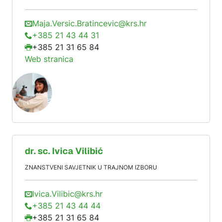
Maja.Versic.Bratincevic@krs.hr
+385 21 43 44 31
+385 21 31 65 84
Web stranica
dr. sc.
Ivica
Vilibić
ZNANSTVENI SAVJETNIK U TRAJNOM IZBORU
Ivica.Vilibic@krs.hr
+385 21 43 44 44
+385 21 31 65 84