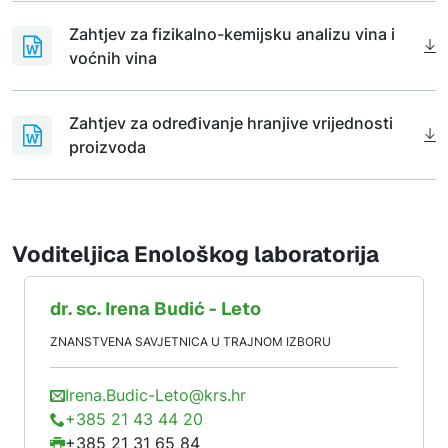
Zahtjev za fizikalno-kemijsku analizu vina i
voćnih vina
Zahtjev za određivanje hranjive vrijednosti
proizvoda
Voditeljica Enološkog laboratorija
dr. sc.
Irena
Budić - Leto
ZNANSTVENA SAVJETNICA U TRAJNOM IZBORU
Irena.Budic-Leto@krs.hr
+385 21 43 44 20
+385 21 31 65 84