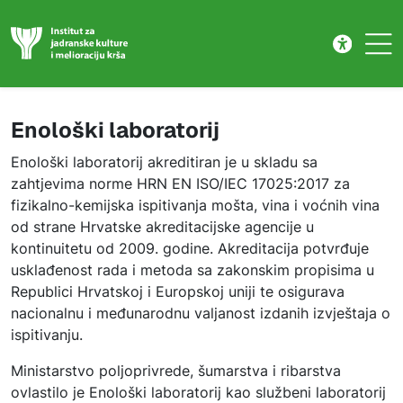
Enološki laboratorij
Skip to main content
Enološki laboratorij
Enološki laboratorij akreditiran je u skladu sa
zahtjevima norme HRN EN ISO/IEC 17025:2017 za
fizikalno-kemijska ispitivanja mošta, vina i voćnih vina
od strane Hrvatske akreditacijske agencije u
kontinuitetu od 2009. godine. Akreditacija potvrđuje
usklađenost rada i metoda sa zakonskim propisima u
Republici Hrvatskoj i Europskoj uniji te osigurava
nacionalnu i međunarodnu valjanost izdanih izvještaja o
ispitivanju.
Ministarstvo poljoprivrede, šumarstva i ribarstva
ovlastilo je Enološki laboratorij kao službeni laboratorij