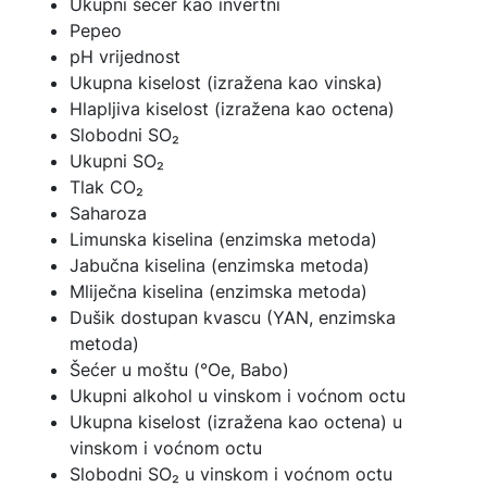
Ukupni šećer kao invertni
Pepeo
pH vrijednost
Ukupna kiselost (izražena kao vinska)
Hlapljiva kiselost (izražena kao octena)
Slobodni SO₂
Ukupni SO₂
Tlak CO₂
Saharoza
Limunska kiselina (enzimska metoda)
Jabučna kiselina (enzimska metoda)
Mliječna kiselina (enzimska metoda)
Dušik dostupan kvascu (YAN, enzimska
metoda)
Šećer u moštu (°Oe, Babo)
Ukupni alkohol u vinskom i voćnom octu
Ukupna kiselost (izražena kao octena) u
vinskom i voćnom octu
Slobodni SO₂ u vinskom i voćnom octu