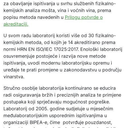
za obavljanje ispitivanja u svrhu službenih fizikalno-
kemijskih analiza mošta, vina i voćnih vina, prema
popisu metoda navedenih u
Prilogu potvrde o
akreditaciji.
U svom radu laboratorij koristi više od 30 fizikalno-
kemijskih metoda, od kojih je 14 akreditirano prema
normi HRN EN ISO/IEC 17025:2017. Enološki laboratorij
osuvremenjuje postojeće i razvija nove metode
ispitivanja, uvodi modernu laboratorijsku opremu i
uređaje te prati promjene u zakonodavstvu u području
vinarstva.
Stručno osoblje laboratorija kontinuirano se educira
radi osiguravanja bržih i preciznijih analiza te primjene
postupaka koji sprječavaju mogućnost pogreške.
Laboratorij od 2005. godine sudjeluje u mjesečnim
međulaboratorijskim usporednim ispitivanjima u
organizaciji BIPEA-e, čime potvrđuje pouzdanost,