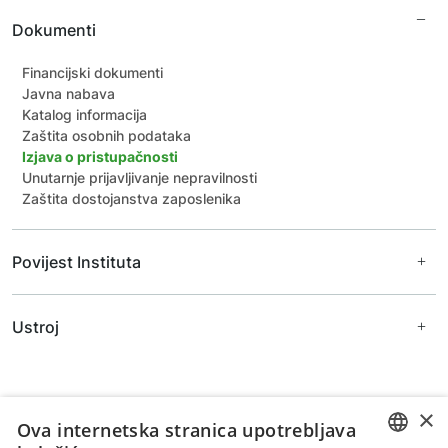
Dokumenti
Financijski dokumenti
Javna nabava
Katalog informacija
Zaštita osobnih podataka
Izjava o pristupačnosti
Unutarnje prijavljivanje nepravilnosti
Zaštita dostojanstva zaposlenika
Povijest Instituta
Ravnatelji Instituta
Ustroj
Prijašnji djelatnici
Arhivske fotografije
Uprava
Znanstveno vijeće
Zavodi
×
Ova internetska stranica upotrebljava