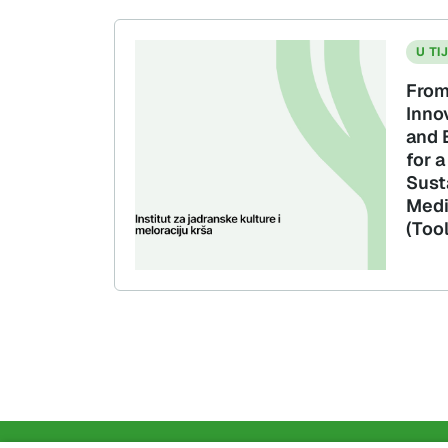
U TI
From
Inno
and 
for 
Sust
Medi
(Too