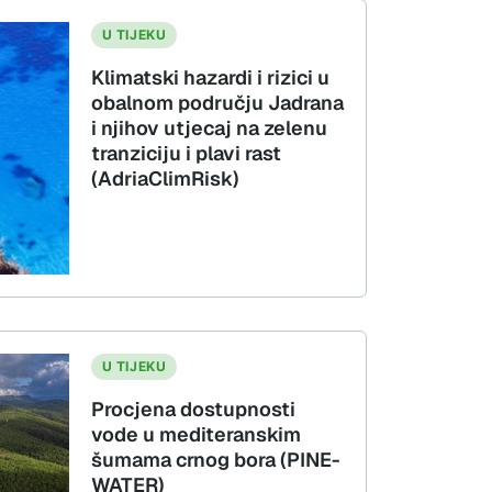
U TIJEKU
Klimatski hazardi i rizici u
obalnom području Jadrana
i njihov utjecaj na zelenu
tranziciju i plavi rast
(AdriaClimRisk)
U TIJEKU
Procjena dostupnosti
vode u mediteranskim
šumama crnog bora (PINE-
WATER)