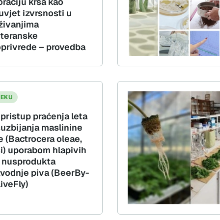
oraciju krša kao
uvjet izvrsnosti u
aživanjima
teranske
oprivrede – provedba
JEKU
pristup praćenja leta
 suzbijanja maslinine
 (Bactrocera oleae,
i) uporabom hlapivih
i nusprodukta
zvodnje piva (BeerBy-
iveFly)