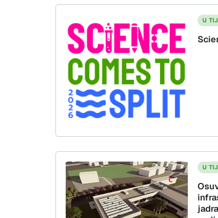
U TI
Scie
U TI
Osuv
infra
jadra