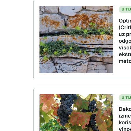
U TI
Opti
(Cri
uz pr
odgo
viso
ekst
meto
U TI
Deko
izme
kori
vinov