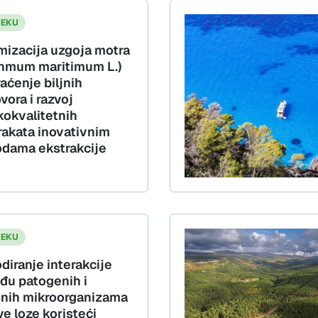
JEKU
mizacija uzgoja motra
thmum maritimum L.)
aćenje biljnih
vora i razvoj
kokvalitetnih
rakata inovativnim
dama ekstrakcije
JEKU
diranje interakcije
đu patogenih i
snih mikroorganizama
e loze koristeći