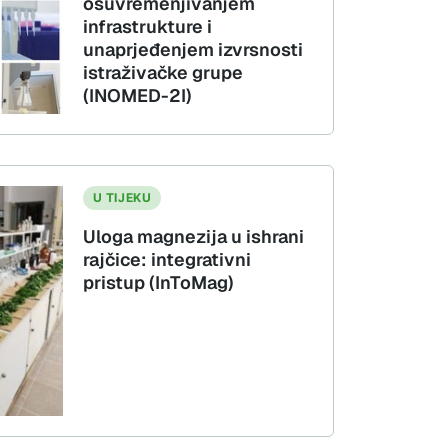
osuvremenjivanjem
infrastrukture i
unaprjeđenjem izvrsnosti
istraživačke grupe
(INOMED-2I)
U TIJEKU
Uloga magnezija u ishrani
rajčice: integrativni
pristup (InToMag)