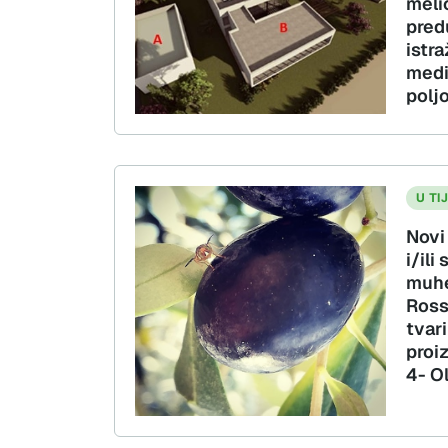
meli
pred
istr
medi
polj
U TI
Novi 
i/ili
muhe
Ross
tvar
proi
4- Ol