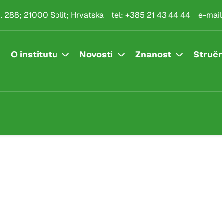
.p. 288; 21000 Split; Hrvatska
tel:
+385 21 43 44 44
e-mail
O institutu
Novosti
Znanost
Stručn