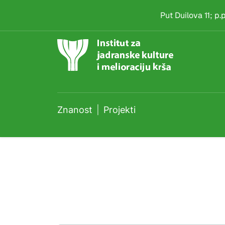
Projekti
Skip to main content
Put Duilova 11; p
Znanost
Projekti