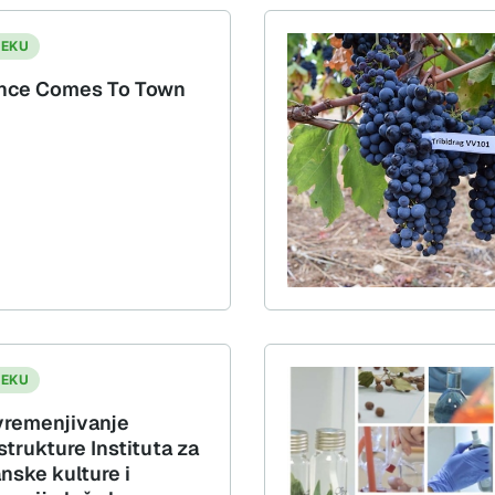
JEKU
nce Comes To Town
JEKU
remenjivanje
strukture Instituta za
nske kulture i