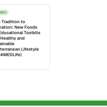
JEKU
 Tradition to
vation: New Foods
Educational Toolkits
a Healthy and
ainable
terranean Lifestyle
l4MEDLife)