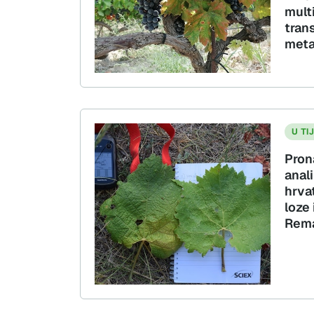
mult
tran
met
U TI
Pron
anal
hrva
loze 
Rema