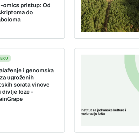
i-omics pristup: Od
skriptoma do
aboloma
JEKU
alaženje i genomska
iza ugroženih
tskih sorata vinove
i divlje loze -
inGrape