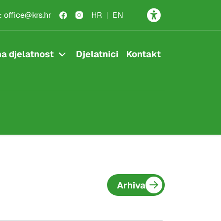
:
office@krs.hr
HR
EN
a djelatnost
Djelatnici
Kontakt
Arhiva