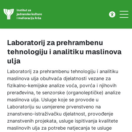
Laboratorij za prehrambenu tehnolo
Skip to main content
Laboratorij za prehrambenu
tehnologiju i analitiku maslinova
ulja
Laboratorij za prehrambenu tehnologiju i analitiku
maslinova ulja obuhvaća djelatnosti vezane za
fizikalno-kemijske analize voća, povrća i njihovih
prerađevina, te senzorske (organoleptičke) analize
maslinova ulja. Usluge koje se provode u
Laboratoriju su usmjerene prvenstveno na
znanstveno-istraživačku djelatnost, provođenje
znanstvenih projekata, usluge ispitivanja kvalitete
maslinovih ulja za potrebe natjecanja te usluge