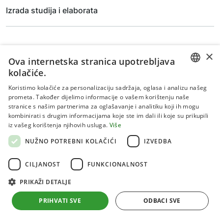
Izrada studija i elaborata
×
Ova internetska stranica upotrebljava
kolačiće.
CROATIAN
Koristimo kolačiće za personalizaciju sadržaja, oglasa i analizu našeg
prometa. Također dijelimo informacije o vašem korištenju naše
ENGLISH
stranice s našim partnerima za oglašavanje i analitiku koji ih mogu
kombinirati s drugim informacijama koje ste im dali ili koje su prikupili
Uvjeti korištenja
iz vašeg korištenja njihovih usluga.
Više
Politika privatnosti
NUŽNO POTREBNI KOLAČIĆI
IZVEDBA
Kolačići
CILJANOST
FUNKCIONALNOST
PRIKAŽI DETALJE
Sva prava pridržana 2026 Institut za jadranske kulture i
melioraciju krša
PRIHVATI SVE
ODBACI SVE