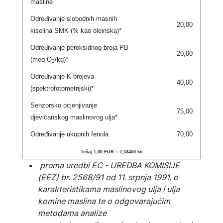
masline
Određivanje slobodnih masnih
20,00
kiselina SMK (% kao oleinska)*
Određivanje peroksidnog broja PB
20,00
(meq O
/kg)*
2
Određivanje K-brojeva
40,00
(spektrofotometrijski)*
Senzorsko ocjenjivanje
75,00
djevičanskog maslinovog ulja*
Određivanje ukupnih fenola
70,00
Tečaj 1,00 EUR = 7,53450 kn
prema uredbi EC - UREDBA KOMISIJE
(EEZ) br. 2568/91 od 11. srpnja 1991. o
karakteristikama maslinovog ulja i ulja
komine maslina te o odgovarajućim
metodama analize