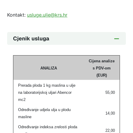
Kontakt:
usluge.ulje@krs.hr
Cjenik usluga
Cijena analize
ANALIZA
s PDV-om
(EUR)
Prerada ploda 1 kg maslina u ulje
na laboratorijskoj uljari Abencor
55,00
mc2
Određivanje udjela ulja u plodu
14,00
masline
Određivanje indeksa zrelosti ploda
22,00