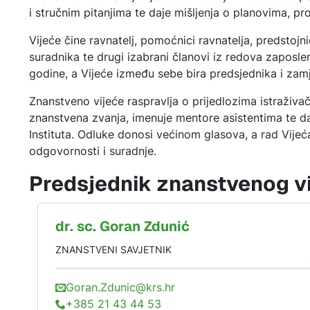
i stručnim pitanjima te daje mišljenja o planovima, proj
Vijeće čine ravnatelj, pomoćnici ravnatelja, predstojn
suradnika te drugi izabrani članovi iz redova zaposle
godine, a Vijeće između sebe bira predsjednika i zam
Znanstveno vijeće raspravlja o prijedlozima istraživač
znanstvena zvanja, imenuje mentore asistentima te daj
Instituta. Odluke donosi većinom glasova, a rad Vijeća
odgovornosti i suradnje.
Predsjednik znanstvenog v
dr. sc.
Goran
Zdunić
ZNANSTVENI SAVJETNIK
Goran.Zdunic@krs.hr
+385 21 43 44 53