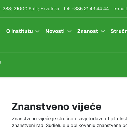
.p. 288; 21000 Split; Hrvatska
tel:
+385 21 43 44 44
e-mail
O institutu
Novosti
Znanost
Stručn
e
Znanstveno vijeće
Znanstveno vijeće je stručno i savjetodavno tijelo Ins
znanstveni rad. Sudjeluje u oblikovanju znanstvene p