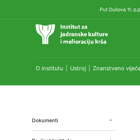
Znanstveno vijeće
Skip to main content
Put Duilova 11; p
O institutu
Ustroj
Znanstveno vijeć
Dokumenti
Financijski dokumenti