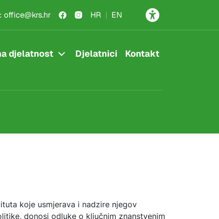
:
office@krs.hr
HR
EN
a djelatnost
Djelatnici
Kontakt
tituta koje usmjerava i nadzire njegov
olitike, donosi odluke o ključnim znanstvenim