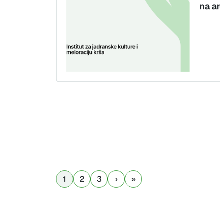
na a
1
2
3