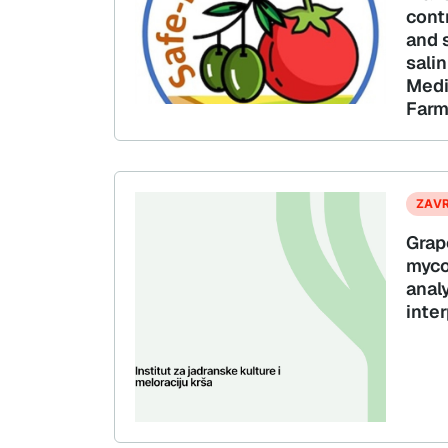
cont
and s
salin
Medi
Farm
ZAV
Grap
myco
anal
inter