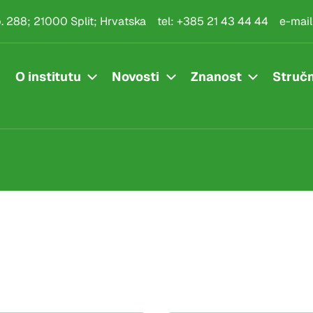
.p. 288; 21000 Split; Hrvatska
tel:
+385 21 43 44 44
e-mail
O institutu
Novosti
Znanost
Stručn