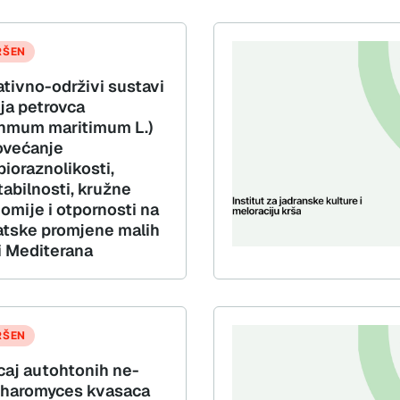
RŠEN
ativno-održivi sustavi
ja petrovca
thmum maritimum L.)
ovećanje
ioraznolikosti,
tabilnosti, kružne
omije i otpornosti na
atske promjene malih
i Mediterana
RŠEN
caj autohtonih ne-
haromyces kvasaca