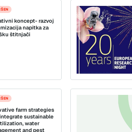
RŠEN
ativni koncept- razvoj
imizacija napitka za
šku štitnjači
RŠEN
vative farm strategies
 integrate sustainable
tilization, water
gement and pest