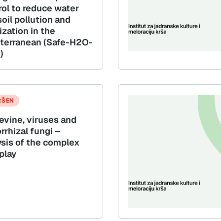
rol to reduce water
oil pollution and
ization in the
terranean (Safe-H2O-
)
RŠEN
evine, viruses and
rrhizal fungi –
ysis of the complex
play