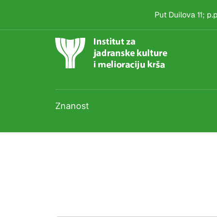
Arhiva
Skip to main content
Put Duilova 11; p
Znanost