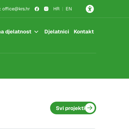
:
office@krs.hr
HR
EN
a djelatnost
Djelatnici
Kontakt
Svi projekti