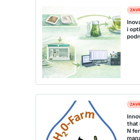
ZAV
Inov
i opt
podr
ZAV
Inno
that
N fer
mana