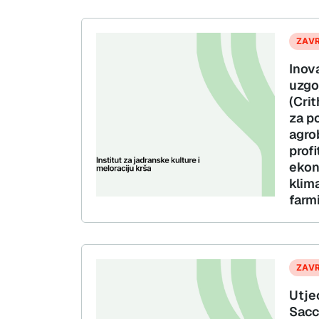
ZAV
Inov
uzgo
(Cri
za p
agrob
profi
ekon
klim
farm
ZAV
Utje
Sacc